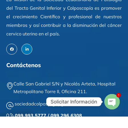
del Tracto Genital Inferior y Colposcopía es promover
el crecimiento Científico y profesional de nuestros
miembros y así contribuir a la disminución del cáncer
cervico uterino en el país.
Contáctenos
Calle San Gabriel S/N y Nicolás Arteta,
Hospital
Metropolitano Torre II,
Oficina 211
.
1
Solicitar Información
sociedadcolposptgi@gmail.com
Open
099 993 5777 / 099 296 6308
Chaty