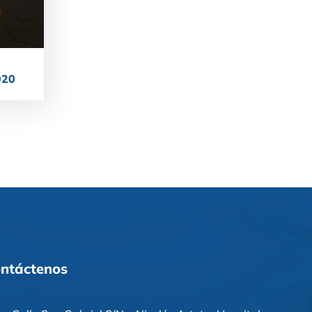
020
ntáctenos