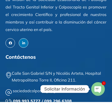
del Tracto Genital Inferior y Colposcopía es promover
el crecimiento Científico y profesional de nuestros
miembros y así contribuir a la disminución del cáncer
cervico uterino en el país.
Contáctenos
Calle San Gabriel S/N y Nicolás Arteta,
Hospital
Metropolitano Torre II,
Oficina 211
.
1
Solicitar Información
sociedadcolposptgi@gmail.com
Open
099 993 5777 / 099 296 6308
Chaty