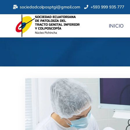
sociedadcolposptgi@gmail.com
+593 999 935 777
INICIO