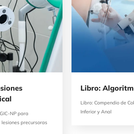
esiones
Libro: Algorit
ical
Libro: Compendio de Col
Inferior y Anal
PTGIC-NP para
s lesiones precursoras