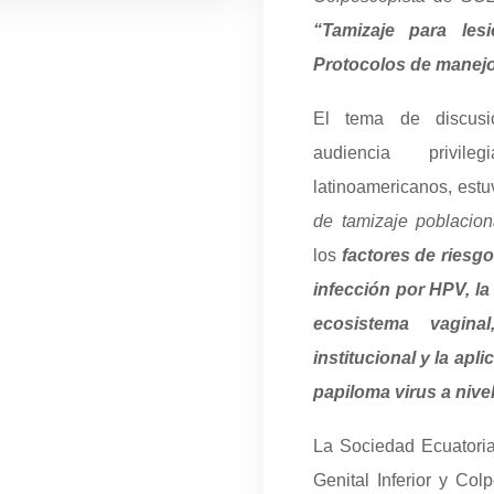
“Tamizaje para les
Protocolos de manej
El tema de discus
audiencia privil
latinoamericanos, est
de tamizaje poblacion
los
factores de riesgo
infección por HPV,
la
ecosistema vagin
institucional y la apl
papiloma virus a nive
La Sociedad Ecuatoria
Genital Inferior y Co