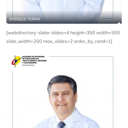
ENRIQUE TERÁN
CR
[webdirectory-slider slides=4 height=350 width=500
slide_width=250 max_slides=2 order_by_rand=1]