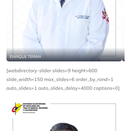
ENRIQUE TERÁN
CR
[webdirectory-slider slides=9 height=600
slide_width=150 max_slides=6 order_by_rand=1
auto_slides=1 auto_slides_delay=4000 captions=0]