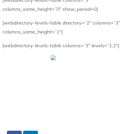
[webdirectory-levels-table columns=”3″
columns_same_height=”0″ show_period=0]
[webdirectory-levels-table directory=”2″ columns=”3″
columns_same_height=”1″]
[webdirectory-levels-table columns=”3″ levels=”1,2″]
La Misión de la Sociedad Ecuatoriana de Patología del
Tracto Genital Inferior y Colposcopía es promover el
crecimiento Científico y profesional de nuestros
miembros y así contribuir a la disminución del cáncer
cervico uterino en el país.