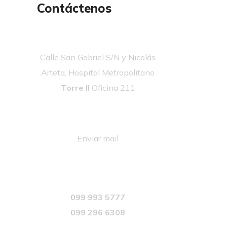
Contáctenos
Calle San Gabriel S/N y Nicolás
Arteta, Hospital Metropolitano
Torre II
Oficina 211
Enviar mail
099 993 5777
099 296 6308