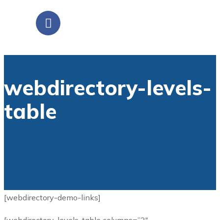
webdirectory-levels-
table
[webdirectory-demo-links]