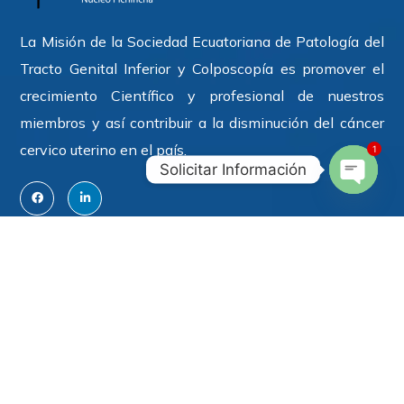
La Misión de la Sociedad Ecuatoriana de Patología del
Tracto Genital Inferior y Colposcopía es promover el
crecimiento Científico y profesional de nuestros
miembros y así contribuir a la disminución del cáncer
cervico uterino en el país.
1
Solicitar Información
Open
Chaty
Contáctenos
Calle San Gabriel S/N y Nicolás Arteta,
Hospital
Metropolitano Torre II,
Oficina 211
.
sociedadcolposptgi@gmail.com