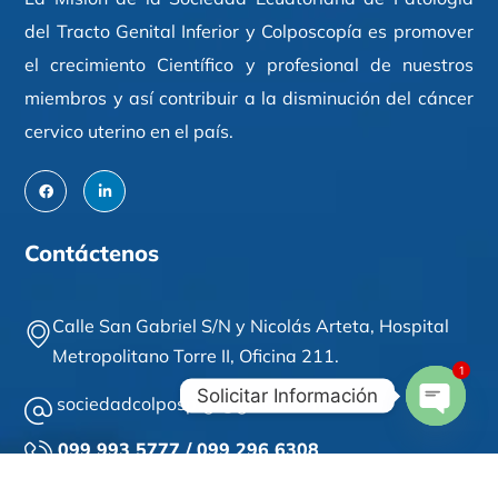
del Tracto Genital Inferior y Colposcopía es promover
el crecimiento Científico y profesional de nuestros
miembros y así contribuir a la disminución del cáncer
cervico uterino en el país.
Contáctenos
Calle San Gabriel S/N y Nicolás Arteta,
Hospital
Metropolitano Torre II,
Oficina 211
.
1
Solicitar Información
sociedadcolposptgi@gmail.com
Open
099 993 5777 / 099 296 6308
Chaty