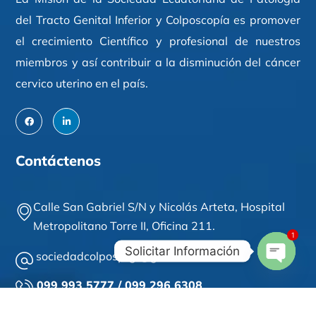
del Tracto Genital Inferior y Colposcopía es promover
el crecimiento Científico y profesional de nuestros
miembros y así contribuir a la disminución del cáncer
cervico uterino en el país.
Contáctenos
Calle San Gabriel S/N y Nicolás Arteta,
Hospital
Metropolitano Torre II,
Oficina 211
.
1
Solicitar Información
sociedadcolposptgi@gmail.com
Open
099 993 5777 / 099 296 6308
Chaty