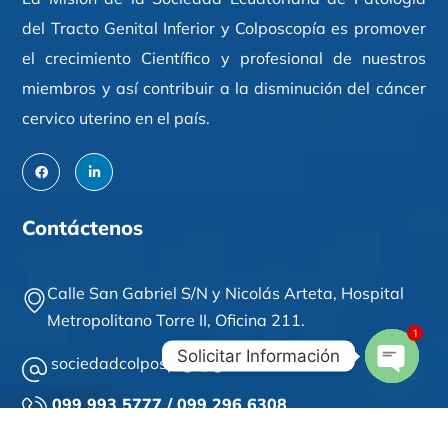
del Tracto Genital Inferior y Colposcopía es promover
el crecimiento Científico y profesional de nuestros
miembros y así contribuir a la disminución del cáncer
cervico uterino en el país.
Contáctenos
Calle San Gabriel S/N y Nicolás Arteta,
Hospital
Metropolitano Torre II,
Oficina 211
.
1
Solicitar Información
sociedadcolposptgi@gmail.com
Open
099 993 5777 / 099 296 6308
Chaty