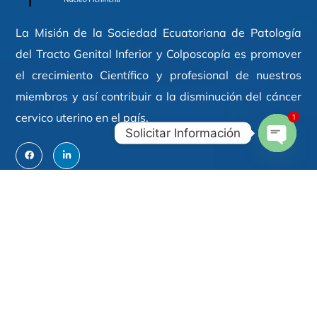
La Misión de la Sociedad Ecuatoriana de Patología
del Tracto Genital Inferior y Colposcopía es promover
el crecimiento Científico y profesional de nuestros
miembros y así contribuir a la disminución del cáncer
cervico uterino en el país.
1
Solicitar Información
Open
Chaty
Contáctenos
Calle San Gabriel S/N y Nicolás Arteta,
Hospital
Metropolitano Torre II,
Oficina 211
.
sociedadcolposptgi@gmail.com