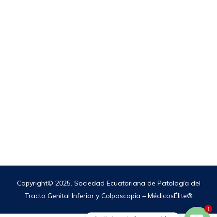
099 993 5777 / 099 296 6308
Con el Apoyo de:
Copyright© 2025. Sociedad Ecuatoriana de Patología del
Tracto Genital Inferior y Colposcopia – MédicosÉlite®
1