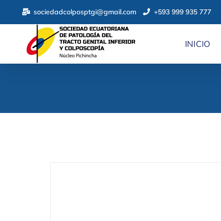
sociedadcolposptgi@gmail.com
+593 999 935 777
INICIO