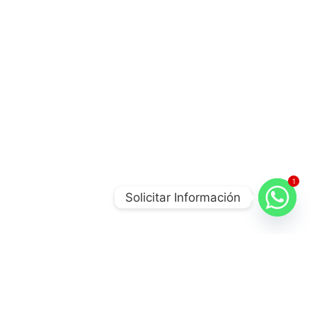
poyo de:
1
Solicitar Información
 MédicosÉlite®