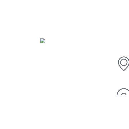
Con
La Misión de la Sociedad Ecuatoriana de
Patología del Tracto Genital Inferior y
Colposcopía es promover el crecimiento
Científico y profesional de nuestros miembros y
así contribuir a la disminución del cáncer cervico
uterino en el país.
Copyright© 2025. Sociedad Ecuatorian