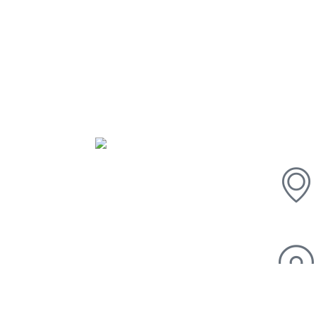
Con
La Misión de la Sociedad Ecuatoriana de
Patología del Tracto Genital Inferior y
Colposcopía es promover el crecimiento
Científico y profesional de nuestros miembros
y así contribuir a la disminución del cáncer
cervico uterino en el país.